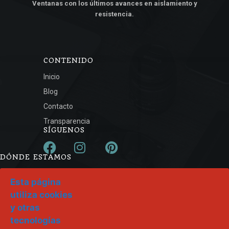
Ventanas con los últimos avances en aislamiento y
resistencia.
CONTENIDO
Inicio
Blog
Contacto
Transparencia
SÍGUENOS
DÓNDE ESTAMOS
Calle Recta de Heras, s/n 39792 Heras - Cantabria
Esta página
942 55 84 44
utiliza cookies
ventanasarsan@ventanasarsan.es
y otras
Lunes a viernes:
tecnologías