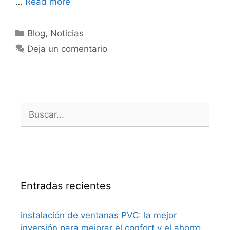
…
Read more
Categorías
Blog
,
Noticias
Deja un comentario
Buscar:
Entradas recientes
instalación de ventanas PVC: la mejor
inversión para mejorar el confort y el ahorro